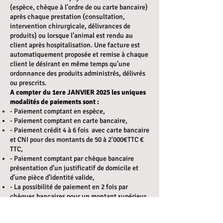
(espèce, chèque à l’ordre de ou carte bancaire)
après chaque prestation (consultation,
intervention chirurgicale, délivrances de
produits) ou lorsque l’animal est rendu au
client après hospitalisation. Une facture est
automatiquement proposée et remise à chaque
client le désirant en même temps qu’une
ordonnance des produits administrés, délivrés
ou prescrits.
A compter du 1ere JANVIER 2025 les uniques
modalités de paiements sont :
- Paiement comptant en espèce,
- Paiement comptant en carte bancaire,
- Paiement crédit 4 à 6 fois avec carte bancaire
et CNI pour des montants de 50 à 2'000€TTC €
TTC,
- Paiement comptant par chèque bancaire
présentation d’un justificatif de domicile et
d’une pièce d’identité valide,
- La possibilité de paiement en 2 fois par
chèques bancaires pour un montant supérieur
à 200 € (soit un minimum de 100 € par chèque)
un dépôt le jour de la consultation, un dépôt