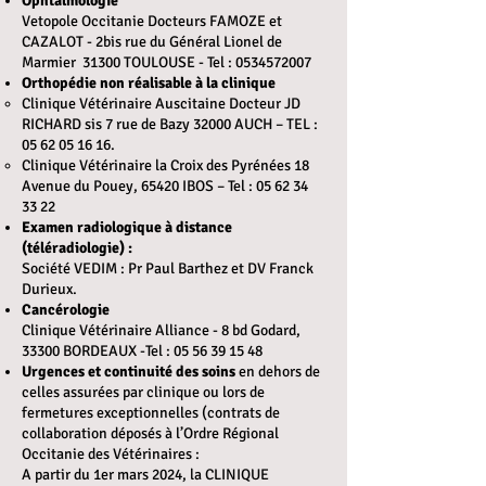
Ophtalmologie
Vetopole Occitanie Docteurs FAMOZE et
CAZALOT - 2bis rue du Général Lionel de
Marmier 31300 TOULOUSE - Tel :
0534572007
Orthopédie non réalisable à la clinique
Clinique Vétérinaire Auscitaine Docteur JD
RICHARD sis 7 rue de Bazy 32000 AUCH – TEL :
05 62 05 16 16
.
Clinique Vétérinaire la Croix des Pyrénées 18
Avenue du Pouey, 65420 IBOS – Tel :
05 62 34
33 22
Examen radiologique à distance
(téléradiologie) :
Société VEDIM : Pr Paul Barthez et DV Franck
Durieux.
Cancérologie
Clinique Vétérinaire Alliance
-
8 bd Godard,
33300 BORDEAUX
-Tel : 05 56 39 15 48
Urgences et continuité des soins
en dehors de
celles assurées par clinique ou lors de
fermetures exceptionnelles (contrats de
collaboration déposés à l’Ordre Régional
Occitanie des Vétérinaires :
A partir du 1er mars 2024, la CLINIQUE