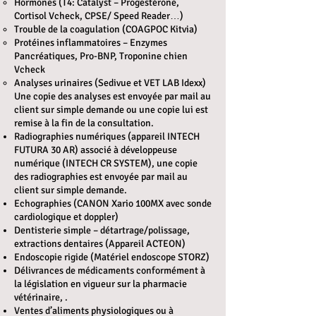
Hormones (T4: Catalyst – Progestérone,
Cortisol Vcheck, CPSE/ Speed Reader…)
Trouble de la coagulation (COAGPOC Kitvia)
Protéines inflammatoires – Enzymes
Pancréatiques, Pro-BNP, Troponine chien
Vcheck
Analyses urinaires (Sedivue et VET LAB Idexx)
Une copie des analyses est envoyée par mail au
client sur simple demande ou une copie lui est
remise à la fin de la consultation.
Radiographies numériques (appareil INTECH
FUTURA 30 AR) associé à développeuse
numérique (INTECH CR SYSTEM), une copie
des radiographies est envoyée par mail au
client sur simple demande.
Echographies (CANON Xario 100MX avec sonde
cardiologique et doppler)
Dentisterie simple – détartrage/polissage,
extractions dentaires (Appareil ACTEON)
Endoscopie rigide (Matériel endoscope STORZ)
Délivrances de médicaments conformément à
la législation en vigueur sur la pharmacie
vétérinaire, .
Ventes d’aliments physiologiques ou à