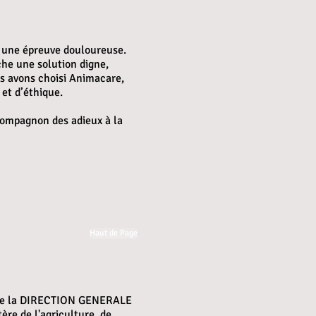
 une épreuve douloureuse.
he une solution digne,
us avons choisi Animacare,
 et d’éthique.
 compagnon des adieux à la
Haut de Page
é de la DIRECTION GENERALE
re de l'agriculture, de