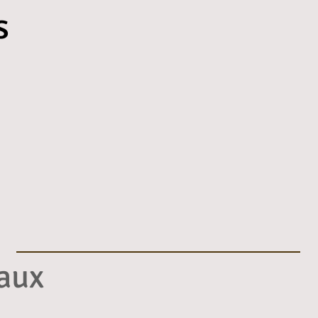
s
rotection des Animaux
Société Féline - Canines
aux